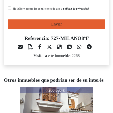
He leído y acepto las condiciones de uso y
política de privacidad
Enviar
Referencia: 727-MILANO8ºF
Visitas a este inmueble: 2268
Otros inmuebles que podrían ser de su interés
27-MILANO8ºF
727-MILANO8ºF
727-MI
260.000 €
105.000 €